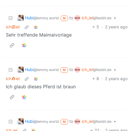
Hubi
ich_iel
to
•
@lemmy.world
@feddit.de
M
ich📰iel
5
·
2 years ago
Sehr treffende Maimaivorlage
Hubi
ich_iel
to
•
@lemmy.world
@feddit.de
M
ich🧲iel
8
·
2 years ago
Ich glaub dieses Pferd ist braun
Hubi
ich_iel
to
•
@lemmy.world
@feddit.de
M
ich_iel
22
·
2 years ago