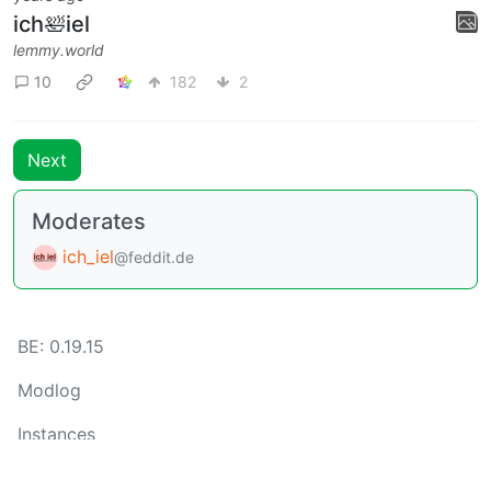
ich🛀iel
lemmy.world
10
182
2
Next
Moderates
ich_iel
@feddit.de
BE: 0.19.15
Modlog
Instances
Docs