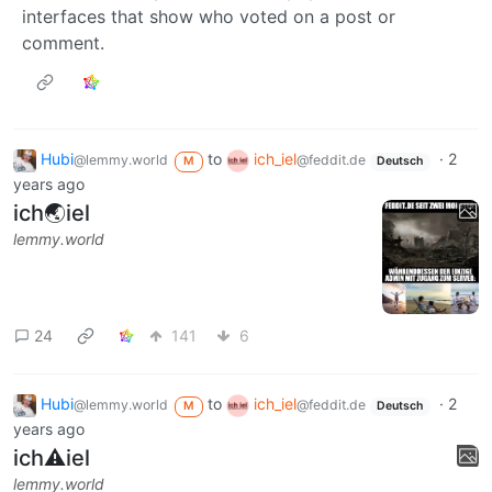
interfaces that show who voted on a post or
comment.
Hubi
to
ich_iel
·
2
@lemmy.world
@feddit.de
M
Deutsch
years ago
ich🌏iel
lemmy.world
24
141
6
Hubi
to
ich_iel
·
2
@lemmy.world
@feddit.de
M
Deutsch
years ago
ich⚠️iel
lemmy.world