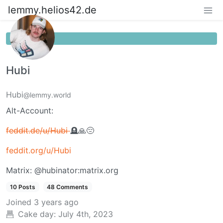
lemmy.helios42.de
Hubi
Hubi
@lemmy.world
Alt-Account:
feddit.de/u/Hubi
🪦🙏😔
feddit.org/u/Hubi
Matrix: @hubinator:matrix.org
10 Posts
48 Comments
Joined
3 years ago
Cake day:
July 4th, 2023