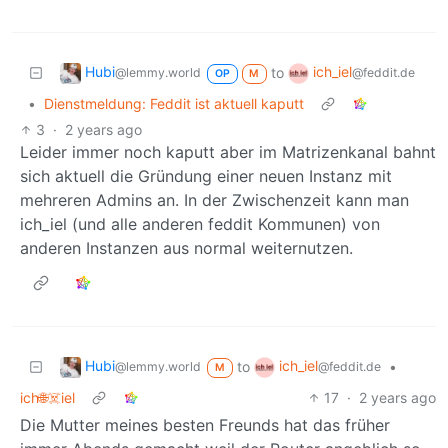
Hubi
ich_iel
to
@lemmy.world
@feddit.de
OP
M
•
Dienstmeldung: Feddit ist aktuell kaputt
3
·
2 years ago
Leider immer noch kaputt aber im Matrizenkanal bahnt
sich aktuell die Gründung einer neuen Instanz mit
mehreren Admins an. In der Zwischenzeit kann man
ich_iel (und alle anderen feddit Kommunen) von
anderen Instanzen aus normal weiternutzen.
Hubi
ich_iel
to
•
@lemmy.world
@feddit.de
M
ich🌐☠️iel
17
·
2 years ago
Die Mutter meines besten Freunds hat das früher