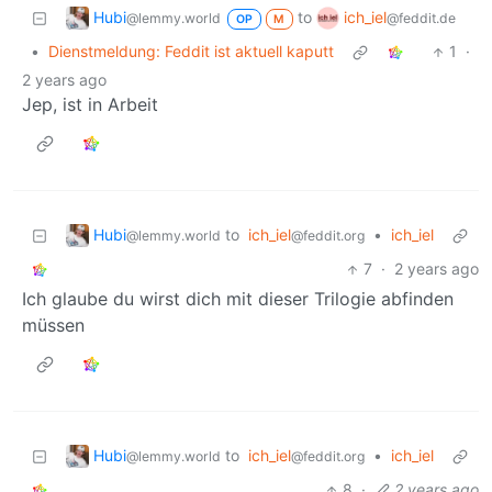
Hubi
ich_iel
to
@lemmy.world
@feddit.de
OP
M
•
Dienstmeldung: Feddit ist aktuell kaputt
1
·
2 years ago
Jep, ist in Arbeit
Hubi
to
ich_iel
•
ich_iel
@lemmy.world
@feddit.org
7
·
2 years ago
Ich glaube du wirst dich mit dieser Trilogie abfinden
müssen
Hubi
to
ich_iel
•
ich_iel
@lemmy.world
@feddit.org
8
·
2 years ago