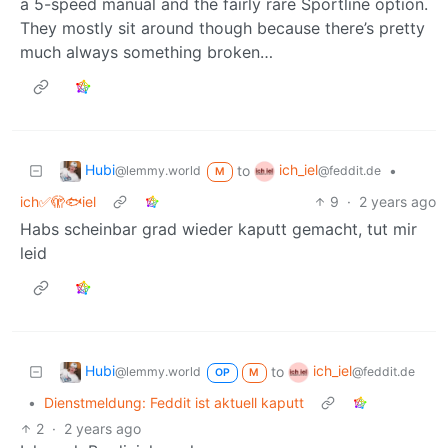
a 5-speed manual and the fairly rare Sportline option.
They mostly sit around though because there’s pretty
much always something broken…
Hubi
ich_iel
to
•
@lemmy.world
@feddit.de
M
ich✅🫣🐟iel
9
·
2 years ago
Habs scheinbar grad wieder kaputt gemacht, tut mir
leid
Hubi
ich_iel
to
@lemmy.world
@feddit.de
OP
M
•
Dienstmeldung: Feddit ist aktuell kaputt
2
·
2 years ago