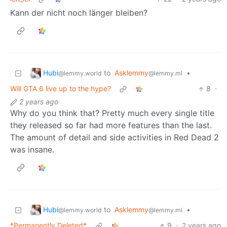
Kann der nicht noch länger bleiben?
Hubi
to
Asklemmy
•
@lemmy.world
@lemmy.ml
Will GTA 6 live up to the hype?
8
·
2 years ago
Why do you think that? Pretty much every single title
they released so far had more features than the last.
The amount of detail and side activities in Red Dead 2
was insane.
Hubi
to
Asklemmy
•
@lemmy.world
@lemmy.ml
*Permanently Deleted*
9
·
2 years ago