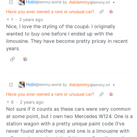
Hubi
to
Asklemmy
•
@lemmy.world
@lemmy.ml
Have you ever owned a rare or unusual car?
1
·
2 years ago
Nice, I love the styling of the coupé. I originally
wanted to buy one before I ended up with the
limousine. They have become pretty pricey in recent
years.
Hubi
to
Asklemmy
•
@lemmy.world
@lemmy.ml
Have you ever owned a rare or unusual car?
6
·
2 years ago
Not sure if it counts as these cars were very common
at some point, but I own two Mercedes W124. One is a
station wagon with a pretty unique paint code (I’ve
never found another one) and one is a limousine with