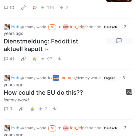
10
116
2
Hubi
to
ich_iel
·
2
@lemmy.world
@feddit.de
M
Deutsch
years ago
Dienstmeldung: Feddit ist
aktuell kaputt
41
97
Hubi
to
memes
·
3
@lemmy.world
@lemmy.world
English
years ago
How could the EU do this??
lemmy.world
0
2
Hubi
to
ich_iel
·
3
@lemmy.world
@feddit.de
M
Deutsch
years ago