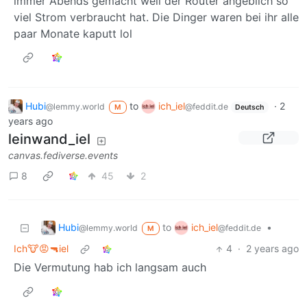
immer Abends gemacht weil der Router angeblich so
viel Strom verbraucht hat. Die Dinger waren bei ihr alle
paar Monate kaputt lol
Hubi
to
ich_iel
·
2
@lemmy.world
@feddit.de
M
Deutsch
years ago
leinwand_iel
canvas.fediverse.events
8
45
2
Hubi
ich_iel
to
•
@lemmy.world
@feddit.de
M
Ich🐮😡🔫iel
4
·
2 years ago
Die Vermutung hab ich langsam auch