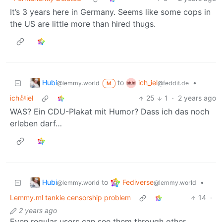
It’s 3 years here in Germany. Seems like some cops in
the US are little more than hired thugs.
Hubi
ich_iel
to
•
@lemmy.world
@feddit.de
M
ich🎻iel
25
1
·
2 years ago
WAS? Ein CDU-Plakat mit Humor? Dass ich das noch
erleben darf…
Hubi
Fediverse
to
•
@lemmy.world
@lemmy.world
Lemmy.ml tankie censorship problem
14
·
2 years ago
Even regular users can see them through other