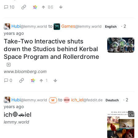
10
86
Hubi
to
Games
·
2
@lemmy.world
@lemmy.world
English
years ago
Take-Two Interactive shuts
down the Studios behind Kerbal
Space Program and Rollerdrome
www.bloomberg.com
0
1
Hubi
to
ich_iel
·
2
@lemmy.world
@feddit.de
M
Deutsch
years ago
ich🛑🚗iel
lemmy.world