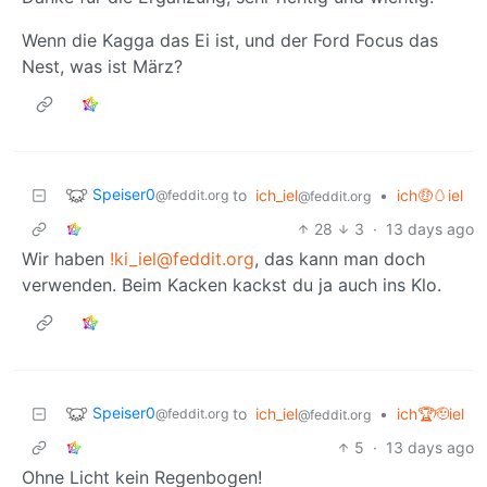
Wenn die Kagga das Ei ist, und der Ford Focus das
Nest, was ist März?
Speiser0
to
ich_iel
•
ich🤑🥚iel
@feddit.org
@feddit.org
28
3
·
13 days ago
Wir haben
!ki_iel@feddit.org
, das kann man doch
verwenden. Beim Kacken kackst du ja auch ins Klo.
Speiser0
to
ich_iel
•
ich🏆🫡iel
@feddit.org
@feddit.org
5
·
13 days ago
Ohne Licht kein Regenbogen!