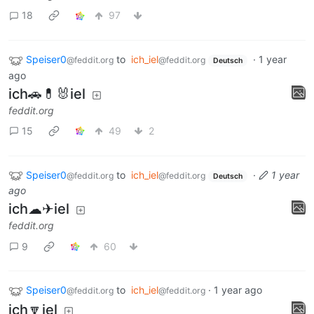
18
97
Speiser0
to
ich_iel
·
1 year
@feddit.org
@feddit.org
Deutsch
ago
ich🚗💊🐰iel
feddit.org
15
49
2
Speiser0
to
ich_iel
·
1 year
@feddit.org
@feddit.org
Deutsch
ago
ich☁✈iel
feddit.org
9
60
Speiser0
to
ich_iel
·
1 year ago
@feddit.org
@feddit.org
ich🔽iel