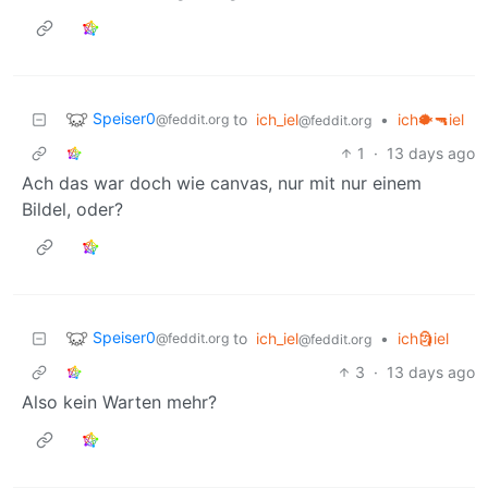
Speiser0
to
ich_iel
•
ich🐡🔫iel
@feddit.org
@feddit.org
1
·
13 days ago
Ach das war doch wie canvas, nur mit nur einem
Bildel, oder?
Speiser0
to
ich_iel
•
ich🗿iel
@feddit.org
@feddit.org
3
·
13 days ago
Also kein Warten mehr?