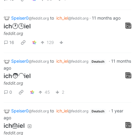
Speiser0
to
ich_iel
·
11 months ago
@feddit.org
@feddit.org
ich🕐🕒iel
feddit.org
16
129
Speiser0
to
ich_iel
·
11 months
@feddit.org
@feddit.org
Deutsch
ago
ich🧑‍🦲iel
feddit.org
0
45
2
Speiser0
to
ich_iel
·
1 year
@feddit.org
@feddit.org
Deutsch
ago
ich🎂iel
feddit.org