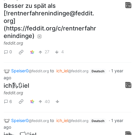
Besser zu spät als
[!rentnerfahrenindinge@feddit.
org]
(https://feddit.org/c/rentnerfahr
enindinge)
feddit.org
0
27
4
Speiser0
to
ich_iel
·
1 year
@feddit.org
@feddit.org
Deutsch
ago
ich🛝🔃iel
feddit.org
6
40
Speiser0
to
ich_iel
·
1 year
@feddit.org
@feddit.org
Deutsch
ago