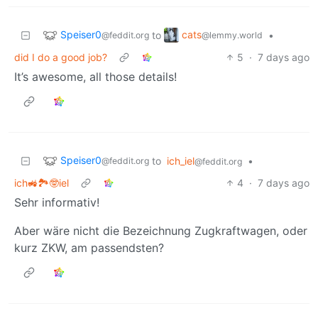
Speiser0
cats
to
•
@feddit.org
@lemmy.world
did I do a good job?
5
·
7 days ago
It’s awesome, all those details!
Speiser0
to
ich_iel
•
@feddit.org
@feddit.org
ich🚜🏞️🤓iel
4
·
7 days ago
Sehr informativ!
Aber wäre nicht die Bezeichnung Zugkraftwagen, oder
kurz ZKW, am passendsten?