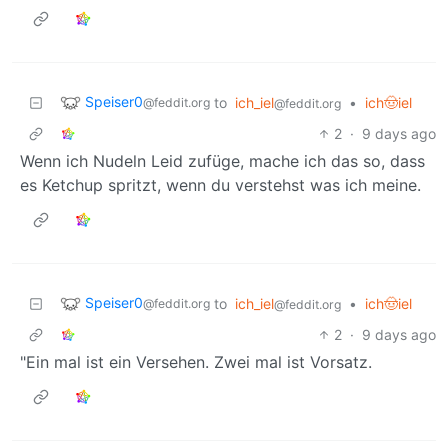
Speiser0
to
ich_iel
•
ich🤠iel
@feddit.org
@feddit.org
2
·
9 days ago
Wenn ich Nudeln Leid zufüge, mache ich das so, dass
es Ketchup spritzt, wenn du verstehst was ich meine.
Speiser0
to
ich_iel
•
ich🤠iel
@feddit.org
@feddit.org
2
·
9 days ago
"Ein mal ist ein Versehen. Zwei mal ist Vorsatz.