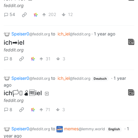
feddit.org
54
202
12
Speiser0
to
ich_iel
·
1 year ago
@feddit.org
@feddit.org
ich➡iel
feddit.org
8
31
3
Speiser0
to
ich_iel
·
1 year
@feddit.org
@feddit.org
Deutsch
ago
ich🏳️‍⚧️🫄🆓iel
feddit.org
8
71
3
Speiser0
to
memes
·
1
@feddit.org
@lemmy.world
English
year ago