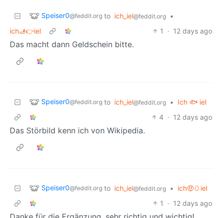
Speiser0
to
ich_iel
•
@feddit.org
@feddit.org
ich🫸👉iel
1
·
12 days ago
Das macht dann Geldschein bitte.
Speiser0
to
ich_iel
•
Ich 🐟 iel
@feddit.org
@feddit.org
4
·
12 days ago
Das Störbild kenn ich von Wikipedia.
Speiser0
to
ich_iel
•
ich🤑🥚iel
@feddit.org
@feddit.org
1
·
12 days ago
Danke für die Ergänzung, sehr richtig und wichtig!