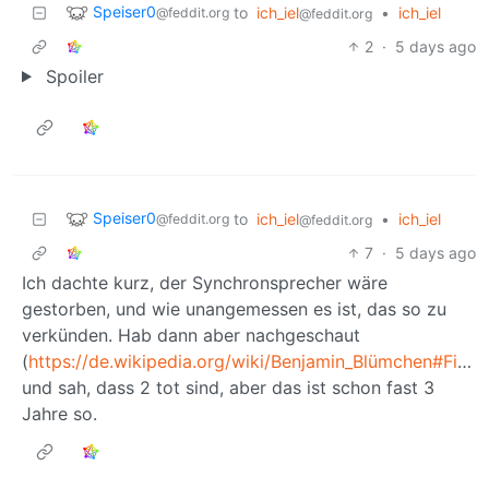
Speiser0
to
ich_iel
•
ich_iel
@feddit.org
@feddit.org
2
·
5 days ago
Spoiler
Speiser0
to
ich_iel
•
ich_iel
@feddit.org
@feddit.org
7
·
5 days ago
Ich dachte kurz, der Synchronsprecher wäre
gestorben, und wie unangemessen es ist, das so zu
verkünden. Hab dann aber nachgeschaut
(
https://de.wikipedia.org/wiki/Benjamin_Blümchen#Figuren
und sah, dass 2 tot sind, aber das ist schon fast 3
Jahre so.