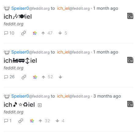
Speiser0
to
ich_iel
·
1 month ago
@feddit.org
@feddit.org
ich🎶🍽️iel
feddit.org
10
47
5
Speiser0
to
ich_iel
·
1 month ago
@feddit.org
@feddit.org
ich🚂🚃↕iel
feddit.org
26
52
Speiser0
to
ich_iel
·
3 months ago
@feddit.org
@feddit.org
ich🎵⭐♻️iel
feddit.org
1
32
4