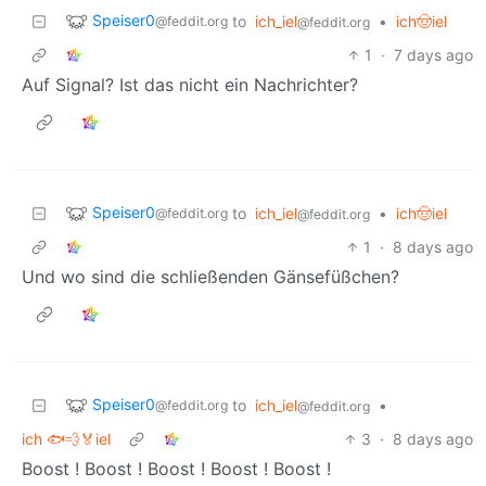
Speiser0
to
ich_iel
•
ich🤠iel
@feddit.org
@feddit.org
1
·
7 days ago
Auf Signal? Ist das nicht ein Nachrichter?
Speiser0
to
ich_iel
•
ich🤠iel
@feddit.org
@feddit.org
1
·
8 days ago
Und wo sind die schließenden Gänsefüßchen?
Speiser0
to
ich_iel
•
@feddit.org
@feddit.org
ich 🐟💨🏅iel
3
·
8 days ago
Boost ! Boost ! Boost ! Boost ! Boost !