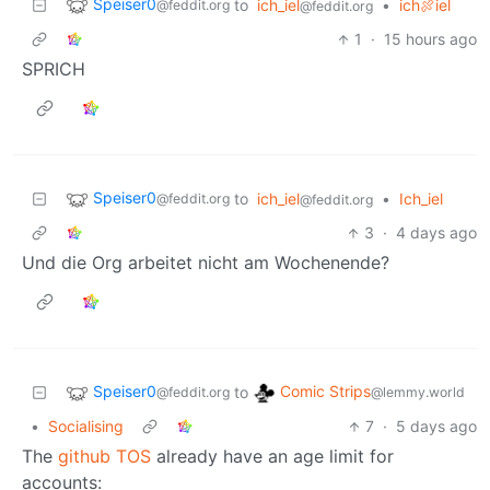
Speiser0
to
ich_iel
•
ich🍖iel
@feddit.org
@feddit.org
1
·
15 hours ago
SPRICH
Speiser0
to
ich_iel
•
Ich_iel
@feddit.org
@feddit.org
3
·
4 days ago
Und die Org arbeitet nicht am Wochenende?
Speiser0
Comic Strips
to
@feddit.org
@lemmy.world
•
Socialising
7
·
5 days ago
The
github TOS
already have an age limit for
accounts: