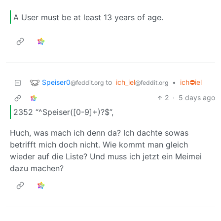
A User must be at least 13 years of age.
Speiser0
to
ich_iel
•
ich⛔iel
@feddit.org
@feddit.org
2
·
5 days ago
2352 “^Speiser([0-9]+)?$”,
Huch, was mach ich denn da? Ich dachte sowas
betrifft mich doch nicht. Wie kommt man gleich
wieder auf die Liste? Und muss ich jetzt ein Meimei
dazu machen?