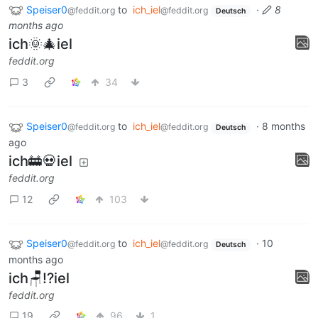
Speiser0
to
ich_iel
·
8
@feddit.org
@feddit.org
Deutsch
months ago
ich🌞🎄iel
feddit.org
3
34
Speiser0
to
ich_iel
·
8 months
@feddit.org
@feddit.org
Deutsch
ago
ich🚋💀iel
feddit.org
12
103
Speiser0
to
ich_iel
·
10
@feddit.org
@feddit.org
Deutsch
months ago
ich🪑⁉iel
feddit.org
19
96
1