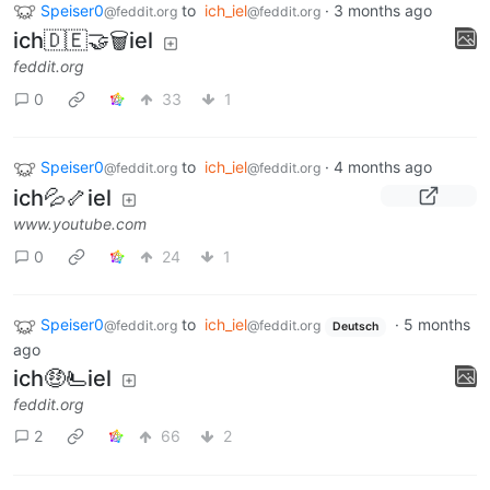
Speiser0
to
ich_iel
·
3 months ago
@feddit.org
@feddit.org
ich🇩🇪🤝🗑️iel
feddit.org
0
33
1
Speiser0
to
ich_iel
·
4 months ago
@feddit.org
@feddit.org
ich💦🦴iel
www.youtube.com
0
24
1
Speiser0
to
ich_iel
·
5 months
@feddit.org
@feddit.org
Deutsch
ago
ich🤑🫷iel
feddit.org
2
66
2